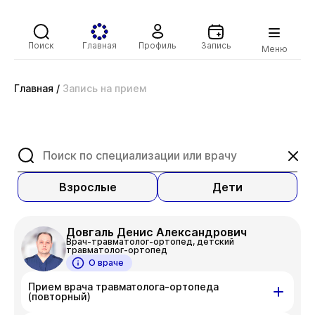
Поиск
Главная
Профиль
Запись
Меню
Главная
/
Запись на прием
Взрослые
Дети
Довгаль Денис Александрович
Врач-травматолог-ортопед, детский
травматолог-ортопед
О враче
Прием врача травматолога-ортопеда
(повторный)