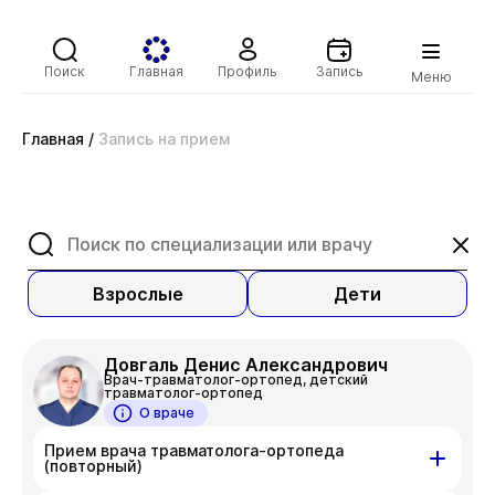
Поиск
Главная
Профиль
Запись
Меню
Главная
/
Запись на прием
Взрослые
Дети
Довгаль Денис Александрович
Врач-травматолог-ортопед, детский
травматолог-ортопед
О враче
Прием врача травматолога-ортопеда
(повторный)