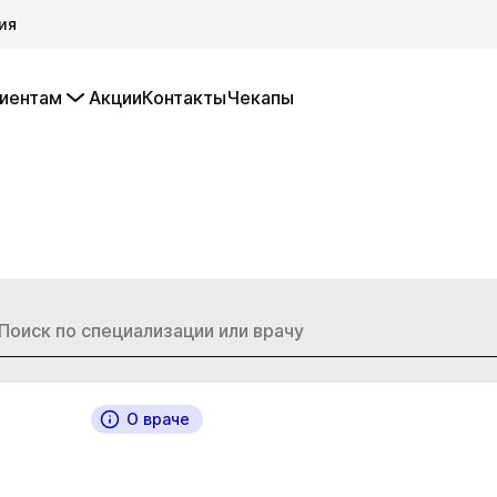
ия
иентам
Акции
Контакты
Чекапы
О враче