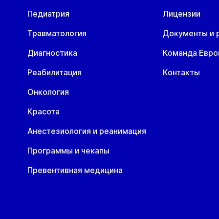
Педиатрия
Лицензии
Пн
Вт
Ср
Чт
Пн
В
10 авг
11 авг
12 авг
13 авг
17 авг
1
Травматология
Документы и 
Диагностика
Команда Евр
Реабилитация
Контакты
Онкология
Красота
Анестезиология и реанимация
Программы и чекапы
Превентивная медицина