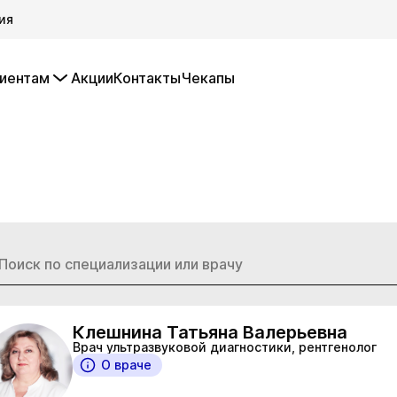
ия
иентам
Акции
Контакты
Чекапы
Клешнина Татьяна Валерьевна
Врач ультразвуковой диагностики, рентгенолог
О враче