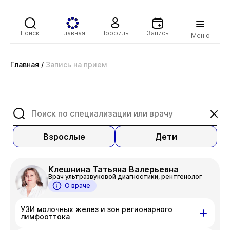
Поиск
Главная
Профиль
Запись
Меню
Главная
/
Запись на прием
Взрослые
Дети
Клешнина Татьяна Валерьевна
Врач ультразвуковой диагностики, рентгенолог
О враче
УЗИ молочных желез и зон регионарного
лимфооттока