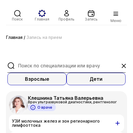
Поиск
Главная
Профиль
Запись
Меню
Главная
/
Запись на прием
Взрослые
Дети
Клешнина Татьяна Валерьевна
Врач ультразвуковой диагностики, рентгенолог
О враче
УЗИ молочных желез и зон регионарного
лимфооттока