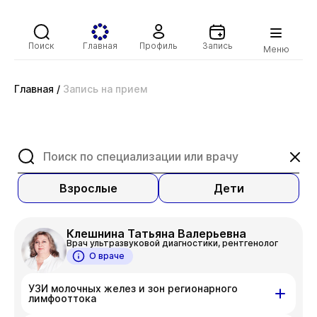
Поиск
Главная
Профиль
Запись
Меню
Главная
/
Запись на прием
Взрослые
Дети
Клешнина Татьяна Валерьевна
Врач ультразвуковой диагностики, рентгенолог
О враче
УЗИ молочных желез и зон регионарного
лимфооттока