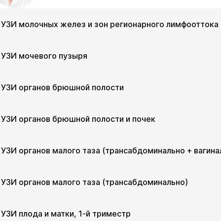
УЗИ молочных желез и зон регионарного лимфооттока
ул. Гоголя, д. 42
УЗИ мочевого пузыря
Пн
Вт
Ср
Чт
Пн
В
10 авг
11 авг
12 авг
13 авг
17 авг
1
ул. Гоголя, д. 42
УЗИ органов брюшной полости
Показать подготовку
Пн
Вт
Ср
Чт
Пн
В
10 авг
11 авг
12 авг
13 авг
17 авг
1
ул. Гоголя, д. 42
УЗИ органов брюшной полости и почек
Показать подготовку
Пн
Вт
Ср
Чт
Пн
В
10 авг
11 авг
12 авг
13 авг
17 авг
1
ул. Гоголя, д. 42
УЗИ органов малого таза (трансабдоминально + вагина
Показать подготовку
Пн
Вт
Ср
Чт
Пн
В
10 авг
11 авг
12 авг
13 авг
17 авг
1
ул. Гоголя, д. 42
УЗИ органов малого таза (трансабдоминально)
Показать подготовку
Пн
Вт
Ср
Чт
Пн
В
10 авг
11 авг
12 авг
13 авг
17 авг
1
ул. Гоголя, д. 42
УЗИ плода и матки, 1-й триместр