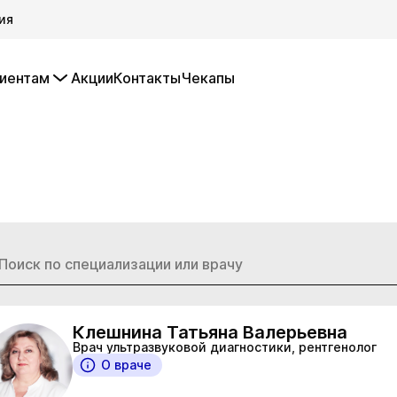
ия
иентам
Акции
Контакты
Чекапы
Клешнина Татьяна Валерьевна
Врач ультразвуковой диагностики, рентгенолог
О враче