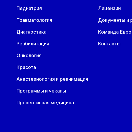
Педиатрия
Лицензии
Пн
Вт
Ср
Чт
Пн
В
10 авг
11 авг
12 авг
13 авг
17 авг
1
Травматология
Документы и 
Диагностика
Команда Евр
Реабилитация
Контакты
Онкология
Красота
Анестезиология и реанимация
Программы и чекапы
Превентивная медицина