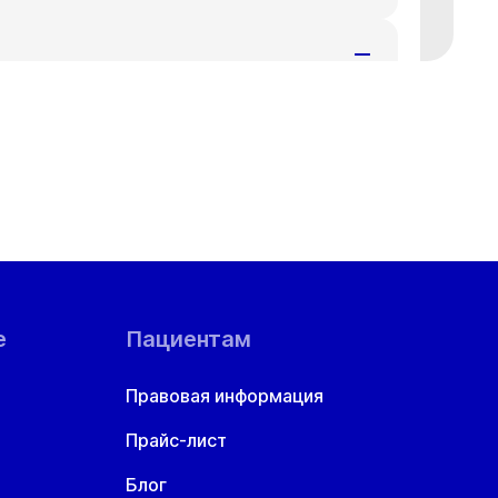
т
Ср
Чт
8 авг
19 авг
20 авг
т
Ср
Чт
8 авг
19 авг
20 авг
т
Ср
Чт
8 авг
19 авг
20 авг
е
Пациентам
т
Ср
Чт
Правовая информация
8 авг
19 авг
20 авг
Прайс-лист
т
Ср
Чт
8 авг
19 авг
20 авг
Блог