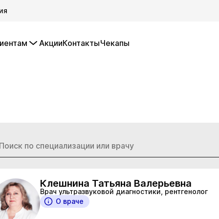
ия
иентам
Акции
Контакты
Чекапы
Клешнина Татьяна Валерьевна
Врач ультразвуковой диагностики, рентгенолог
О враче