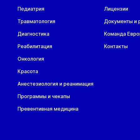
Педиатрия
Лицензии
Пн
Вт
Ср
Чт
Пн
В
10 авг
11 авг
12 авг
13 авг
17 авг
1
Травматология
Документы и 
Диагностика
Команда Евр
Реабилитация
Контакты
Онкология
Красота
Анестезиология и реанимация
Программы и чекапы
Превентивная медицина