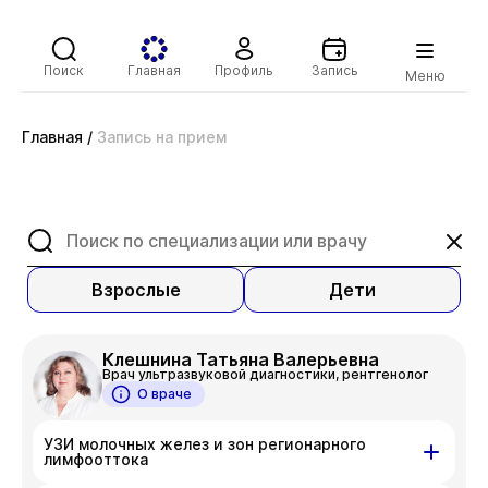
Поиск
Главная
Профиль
Запись
Меню
Главная
/
Запись на прием
Взрослые
Дети
Клешнина Татьяна Валерьевна
Врач ультразвуковой диагностики, рентгенолог
О враче
УЗИ молочных желез и зон регионарного
лимфооттока