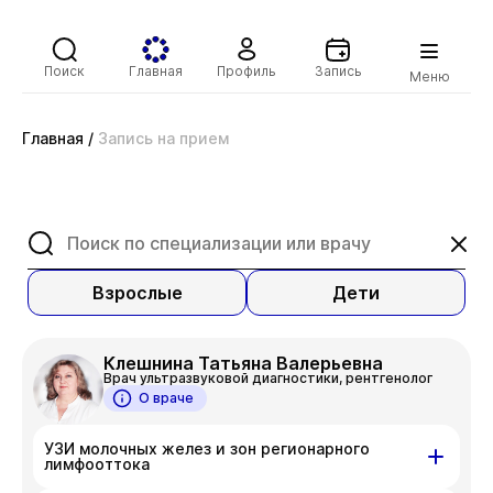
Поиск
Главная
Профиль
Запись
Меню
Главная
/
Запись на прием
Взрослые
Дети
Клешнина Татьяна Валерьевна
Врач ультразвуковой диагностики, рентгенолог
О враче
УЗИ молочных желез и зон регионарного
лимфооттока