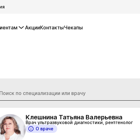
ия
иентам
Акции
Контакты
Чекапы
Клешнина Татьяна Валерьевна
Врач ультразвуковой диагностики, рентгенолог
О враче