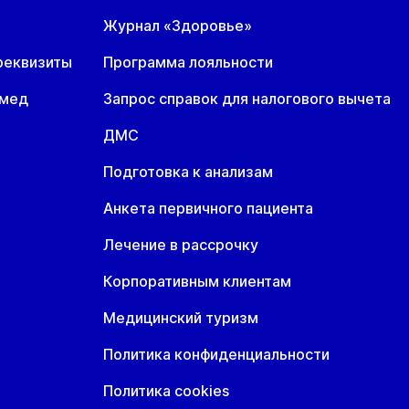
Журнал «Здоровье»
т
Ср
Чт
8 авг
19 авг
20 авг
реквизиты
Программа лояльности
т
Ср
Чт
омед
Запрос справок для налогового вычета
8 авг
19 авг
20 авг
ДМС
Подготовка к анализам
Анкета первичного пациента
Лечение в рассрочку
Корпоративным клиентам
Медицинский туризм
Политика конфиденциальности
Политика cookies