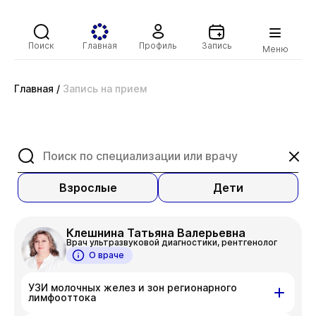
Поиск
Главная
Профиль
Запись
Меню
Главная
/
Запись на прием
Взрослые
Дети
Клешнина Татьяна Валерьевна
Врач ультразвуковой диагностики, рентгенолог
О враче
УЗИ молочных желез и зон регионарного
лимфооттока