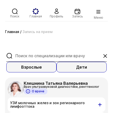
Поиск
Главная
Профиль
Запись
Меню
Главная
/
Запись на прием
Взрослые
Дети
Клешнина Татьяна Валерьевна
Врач ультразвуковой диагностики, рентгенолог
О враче
УЗИ молочных желез и зон регионарного
лимфооттока