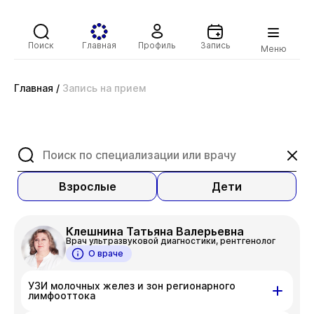
Поиск
Главная
Профиль
Запись
Меню
Главная
/
Запись на прием
Взрослые
Дети
Клешнина Татьяна Валерьевна
Врач ультразвуковой диагностики, рентгенолог
О враче
УЗИ молочных желез и зон регионарного
лимфооттока