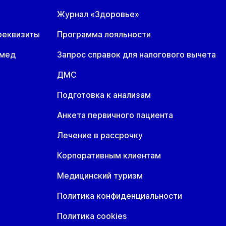
8 авг
19 авг
20 авг
Журнал «Здоровье»
т
Ср
Чт
реквизиты
Программа лояльности
8 авг
19 авг
20 авг
омед
Запрос справок для налогового вычета
т
Ср
Чт
8 авг
19 авг
20 авг
ДМС
Подготовка к анализам
Анкета первичного пациента
Лечение в рассрочку
Корпоративным клиентам
Медицинский туризм
Политика конфиденциальности
Политика cookies