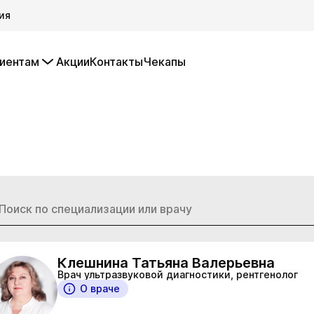
ия
иентам
Акции
Контакты
Чекапы
Клешнина Татьяна Валерьевна
Врач ультразвуковой диагностики, рентгенолог
О враче