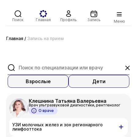
Поиск
Главная
Профиль
Запись
Меню
Главная
/
Запись на прием
Взрослые
Дети
Клешнина Татьяна Валерьевна
Врач ультразвуковой диагностики, рентгенолог
О враче
УЗИ молочных желез и зон регионарного
лимфооттока