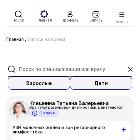
Поиск
Главная
Профиль
Запись
Меню
Главная
/
Запись на прием
Взрослые
Дети
Клешнина Татьяна Валерьевна
Врач ультразвуковой диагностики, рентгенолог
О враче
УЗИ молочных желез и зон регионарного
лимфооттока