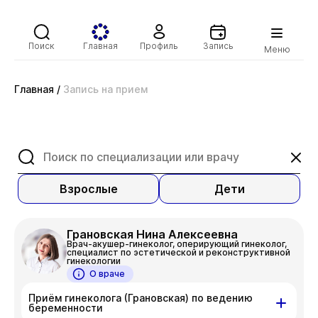
Поиск
Главная
Профиль
Запись
Меню
Главная
/
Запись на прием
Взрослые
Дети
Грановская Нина Алексеевна
Врач-акушер-гинеколог, оперирующий гинеколог,
специалист по эстетической и реконструктивной
гинекологии
О враче
Приём гинеколога (Грановская) по ведению
беременности