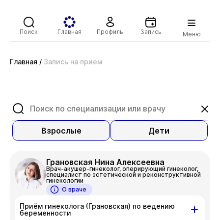
Поиск
Главная
Профиль
Запись
Меню
Главная
/
Запись на прием
Взрослые
Дети
Грановская Нина Алексеевна
Врач-акушер-гинеколог, оперирующий гинеколог,
специалист по эстетической и реконструктивной
гинекологии
О враче
Приём гинеколога (Грановская) по ведению
беременности