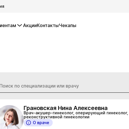
ия
иентам
Акции
Контакты
Чекапы
Грановская Нина Алексеевна
Врач-акушер-гинеколог, оперирующий гинеколог,
реконструктивной гинекологии
О враче