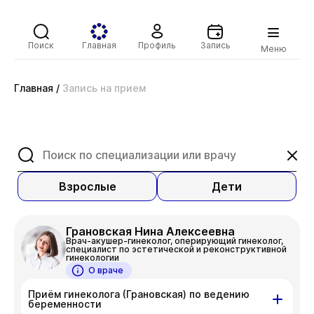
Поиск
Главная
Профиль
Запись
Меню
Главная
/
Запись на прием
Взрослые
Дети
Грановская Нина Алексеевна
Врач-акушер-гинеколог, оперирующий гинеколог,
специалист по эстетической и реконструктивной
гинекологии
О враче
Приём гинеколога (Грановская) по ведению
беременности