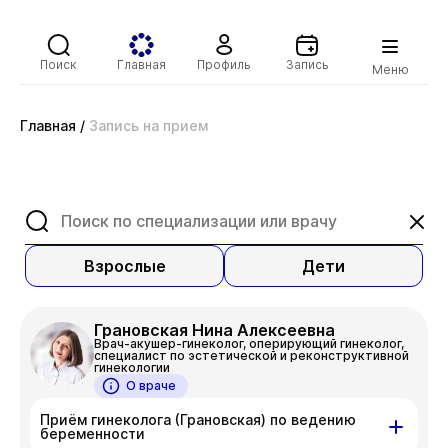
Поиск
Главная
Профиль
Запись
Меню
Главная
/
Запись на прием
Взрослые
Дети
Грановская Нина Алексеевна
Врач-акушер-гинеколог, оперирующий гинеколог,
специалист по эстетической и реконструктивной
гинекологии
О враче
Приём гинеколога (Грановская) по ведению
беременности