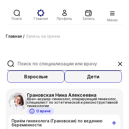
Поиск
Главная
Профиль
Запись
Меню
Главная
/
Запись на прием
Взрослые
Дети
Грановская Нина Алексеевна
Врач-акушер-гинеколог, оперирующий гинеколог,
специалист по эстетической и реконструктивной
гинекологии
О враче
Приём гинеколога (Грановская) по ведению
беременности