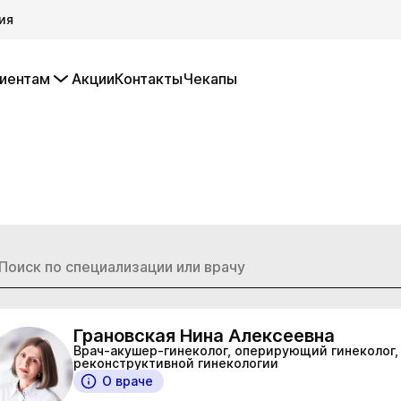
ия
иентам
Акции
Контакты
Чекапы
Грановская Нина Алексеевна
Врач-акушер-гинеколог, оперирующий гинеколог,
реконструктивной гинекологии
О враче