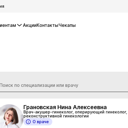
ия
иентам
Акции
Контакты
Чекапы
Грановская Нина Алексеевна
Врач-акушер-гинеколог, оперирующий гинеколог,
реконструктивной гинекологии
О враче