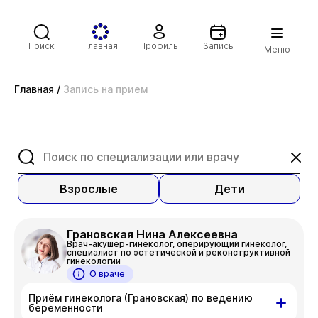
Поиск
Главная
Профиль
Запись
Меню
Главная
/
Запись на прием
Взрослые
Дети
Грановская Нина Алексеевна
Врач-акушер-гинеколог, оперирующий гинеколог,
специалист по эстетической и реконструктивной
гинекологии
О враче
Приём гинеколога (Грановская) по ведению
беременности