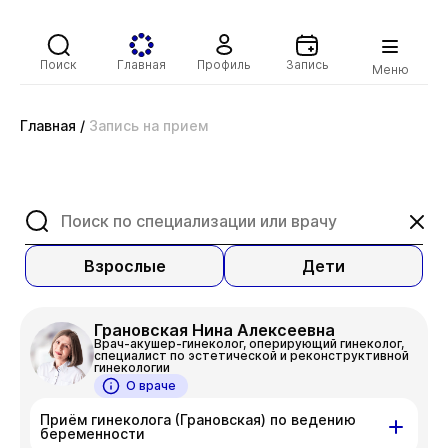
Поиск
Главная
Профиль
Запись
Меню
Главная
/
Запись на прием
Взрослые
Дети
Грановская Нина Алексеевна
Врач-акушер-гинеколог, оперирующий гинеколог,
специалист по эстетической и реконструктивной
гинекологии
О враче
Приём гинеколога (Грановская) по ведению
беременности