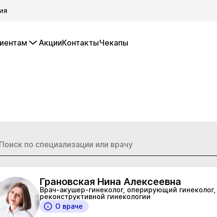
ия
иентам
Акции
Контакты
Чекапы
Грановская Нина Алексеевна
Врач-акушер-гинеколог, оперирующий гинеколог,
реконструктивной гинекологии
О враче