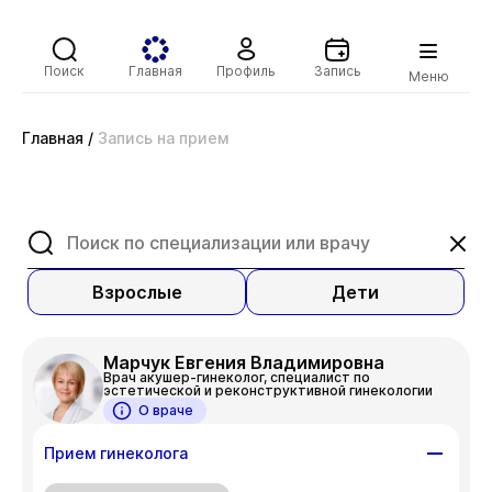
Поиск
Главная
Профиль
Запись
Меню
Главная
/
Запись на прием
Взрослые
Дети
Марчук Евгения Владимировна
Врач акушер-гинеколог, специалист по
эстетической и реконструктивной гинекологии
О враче
Прием гинеколога