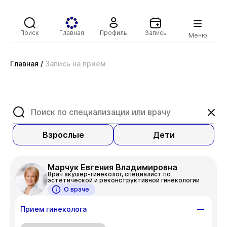
Поиск
Главная
Профиль
Запись
Меню
Главная
/
Запись на прием
Взрослые
Дети
Марчук Евгения Владимировна
Врач акушер-гинеколог, специалист по
эстетической и реконструктивной гинекологии
О враче
Прием гинеколога